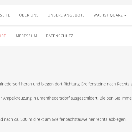
SEITE
ÜBER UNS
UNSERE ANGEBOTE
WAS IST QUARZ
HRT
IMPRESSUM
DATENSCHUTZ
friedersorf heran und biegen dort Richtung Greifensteine nach Rechts 
der Ampelkreuzung in Ehrenfriedersdorf ausgeschildert. Bleiben Sie immer
d nach ca. 500 m direkt am Greifenbachstauweiher rechts abbiegen.