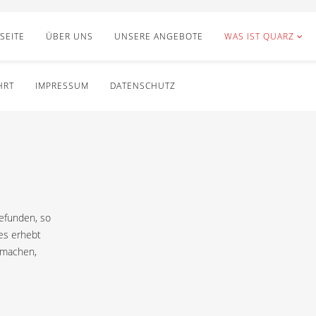
SEITE
ÜBER UNS
UNSERE ANGEBOTE
WAS IST QUARZ
HRT
IMPRESSUM
DATENSCHUTZ
gefunden, so
 es erhebt
 machen,