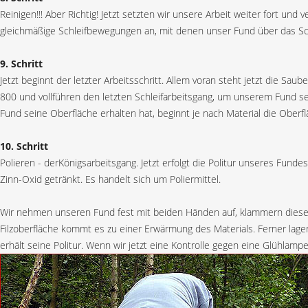
Reinigen!!! Aber Richtig! Jetzt setzten wir unsere Arbeit weiter fort u
gleichmäßige Schleifbewegungen an, mit denen unser Fund über das Schl
9. Schritt
Jetzt beginnt der letzter Arbeitsschritt. Allem voran steht jetzt die Sa
800 und vollführen den letzten Schleifarbeitsgang, um unserem Fund sein
Fund seine Oberfläche erhalten hat, beginnt je nach Material die Oberfl
10. Schritt
Polieren - derKönigsarbeitsgang. Jetzt erfolgt die Politur unseres Fund
Zinn-Oxid getränkt. Es handelt sich um Poliermittel.
Wir nehmen unseren Fund fest mit beiden Händen auf, klammern diesen
Filzoberfläche kommt es zu einer Erwärmung des Materials. Ferner lag
erhält seine Politur. Wenn wir jetzt eine Kontrolle gegen eine Glühla