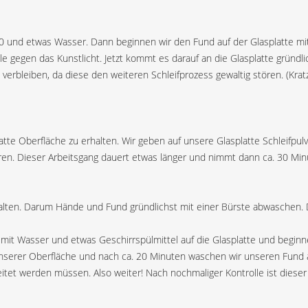
 80 und etwas Wasser. Dann beginnen wir den Fund auf der Glasplatte mi
 gegen das Kunstlicht. Jetzt kommt es darauf an die Glasplatte gründli
 verbleiben, da diese den weiteren Schleifprozess gewaltig stören. (Krat
 glatte Oberfläche zu erhalten. Wir geben auf unsere Glasplatte Schlei
en. Dieser Arbeitsgang dauert etwas länger und nimmt dann ca. 30 Min
 halten. Darum Hände und Fund gründlichst mit einer Bürste abwaschen. D
t mit Wasser und etwas Geschirrspülmittel auf die Glasplatte und beg
 unserer Oberfläche und nach ca. 20 Minuten waschen wir unseren Fund a
itet werden müssen. Also weiter! Nach nochmaliger Kontrolle ist dieser